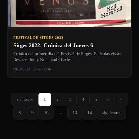
FESTIVAL DE SITGES 2022
Sitges 2022: Crónica del Jueves 6
Crónica del primer día del Festival de Sitges. Películas vistas:
Resurrection y Brian and Charles
09/10/2022 · Jordi Flotats
‹ anterior
1
2
3
4
5
6
7
...
8
9
10
13
14
siguiente ›