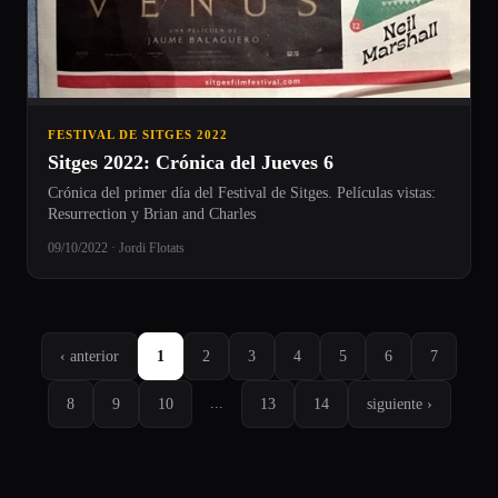
FESTIVAL DE SITGES 2022
Sitges 2022: Crónica del Jueves 6
Crónica del primer día del Festival de Sitges. Películas vistas:
Resurrection y Brian and Charles
09/10/2022 · Jordi Flotats
‹ anterior
1
2
3
4
5
6
7
...
8
9
10
13
14
siguiente ›