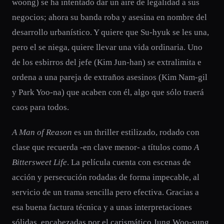
woong) se ha intentado dar un aire de legalidad a sus
negocios; ahora su banda roba y asesina en nombre del
desarrollo urbanístico. Y quiere que Su-hyuk se les una,
pero el se niega, quiere llevar una vida ordinaria. Uno
de los esbirros del jefe (Kim Jun-han) se extralimita e
ordena a una pareja de extraños asesinos (Kim Nam-gil
y Park Yoo-na) que acaben con él, algo que sólo traerá
caos para todos.
A Man of Reason
es un thriller estilizado, rodado con
clase que recuerda -en clave menor- a títulos como
A
Bittersweet Life
. La película cuenta con escenas de
acción y persecución rodadas de forma impecable, al
servicio de un trama sencilla pero efectiva. Gracias a
esa buena factura técnica y a unas interpretaciones
sólidas, encabezadas por el carismático Jung Woo-sung,