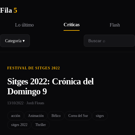
Fila
5
Críticas
Lo último
Flash
Categoría ▾
FESTIVAL DE SITGES 2022
Sitges 2022: Crónica del
Domingo 9
13/10/2022 · Jordi Flotats
acción
Animación
Bélico
Corea del Sur
sitges
sitges 2022
Thriller