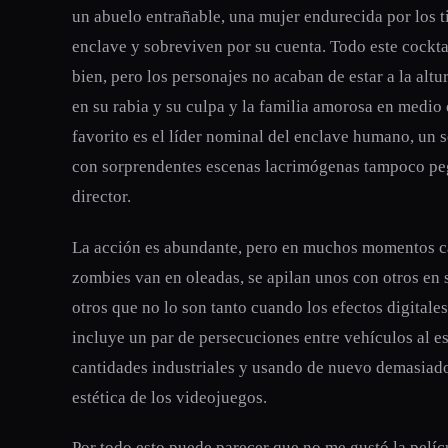
un abuelo entrañable, una mujer endurecida por los t
enclave y sobreviven por su cuenta. Todo este cockt
bien, pero los personajes no acaban de estar a la alt
en su rabia y su culpa y la familia amorosa en medio d
favorito es el líder nominal del enclave humano, un s
con sorprendentes escenas lacrimógenas tampoco pega
director.
La acción es abundante, pero en muchos momentos ca
zombies van en oleadas, se apilan unos con otros en 
otros que no lo son tanto cuando los efectos digitale
incluye un par de persecuciones entre vehículos al e
cantidades industriales y usando de nuevo demasiados 
estética de los videojuegos.
Por todo esto puede parecer que no me gustó la pelíc