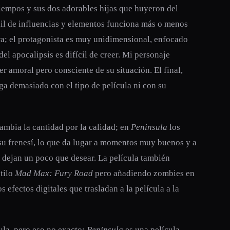
iempos y sus dos adorables hijas que huyeron del
ail de influencias y elementos funciona más o menos
ura; el protagonista es muy unidimensional, enfocado
el apocalipsis es difícil de creer. Mi personaje
er amoral pero consciente de su situación. El final,
 demasiado con el tipo de película ni con su
mbia la cantidad por la calidad; en
Peninsula
los
su frenesí, lo que da lugar a momentos muy buenos y a
s dejan un poco que desear. La película también
stilo
Mad Max: Fury Road
pero añadiendo zombies en
efectos digitales que trasladan a la película a la
ula, pero eso no exacto;
Peninsula
es una película