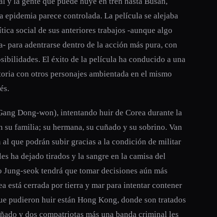
tal y la gente que puede huye en tren hasta Busan,
a epidemia parece controlada. La película se alejaba
rítica social de sus anteriores trabajos -aunque algo
- para adentrarse dentro de la acción más pura, con
ibilidades. El éxito de la película ha conducido a una
storia con otros personajes ambientada en el mismo
és.
(Gang Dong-won), intentando huir de Corea durante la
n su familia; su hermana, su cuñado y su sobrino. Van
 al que podrán subir gracias a la condición de militar
es ha dejado tirados y la sangre en la camisa del
rco Jung-seok tendrá que tomar decisiones aún más
a está cerrada por tierra y mar para intentar contener
que pudieron huir están Hong Kong, donde son tratados
uñado y dos compatriotas más una banda criminal les