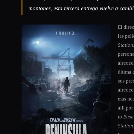
montones, esta tercera entrega vuelve a cambia
El dire
las pel
Station
persona
alreded
última 
sus pre
alreded
más nec
allí po
to Bus
Station