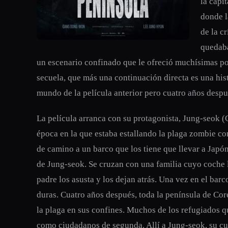
la capi
donde l
de la c
quedaba
un escenario confinado que le ofreció muchísimas pos
secuela, que más una continuación directa es una hi
mundo de la película anterior pero cuatro años despu
La película arranca con su protagonista, Jung-seok 
época en la que estaba estallando la plaga zombie co
de camino a un barco que los tiene que llevar a Japón
de Jung-seok. Se cruzan con una familia cuyo coche l
padre los asusta y los dejan atrás. Una vez en el ba
duras. Cuatro años después, toda la península de Core
la plaga en sus confines. Muchos de los refugiados 
como ciudadanos de segunda. Allí a Jung-seok, su c