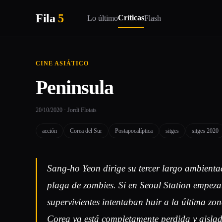
Fila
5
Críticas
Lo último
Flash
CINE ASIÁTICO
Peninsula
20/10/2020 · Jordi Flotats
acción
Corea del Sur
Postapocalíptica
sitges
sitges 2020
Sang-ho Yeon dirige su tercer largo ambient
plaga de zombies. Si en Seoul Station empezab
supervivientes intentaban huir a la última zo
Corea ya está completamente perdida y aisl