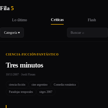
Fila
5
Críticas
Lo último
Flash
Categoría ▾
CIENCIA-FICCIÓN/FANTÁSTICO
Tres minutos
10/11/2007 · Jordi Flotats
ciencia-ficción
cine argentino
Comedia romántica
Paradojas temporales
sitges 2007