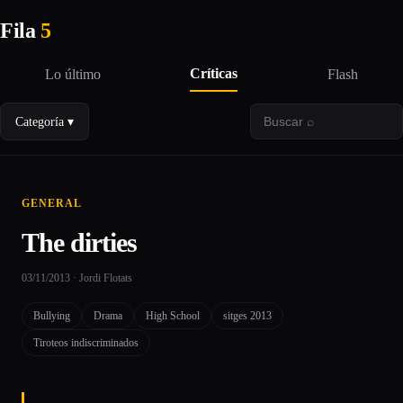
Fila
5
Críticas
Lo último
Flash
Categoría ▾
GENERAL
The dirties
03/11/2013 · Jordi Flotats
Bullying
Drama
High School
sitges 2013
Tiroteos indiscriminados