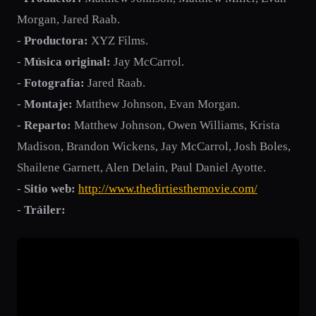
Morgan, Jared Raab.
-
Productora:
XYZ Films.
-
Música original:
Jay McCarrol.
-
Fotografía:
Jared Raab.
-
Montaje:
Matthew Johnson, Evan Morgan.
-
Reparto:
Matthew Johnson, Owen Williams, Krista
Madison, Brandon Wickens, Jay McCarrol, Josh Boles,
Shailene Garnett, Alen Delain, Paul Daniel Ayotte.
-
Sitio web:
http://www.thedirtiesthemovie.com/
-
Tráiler: